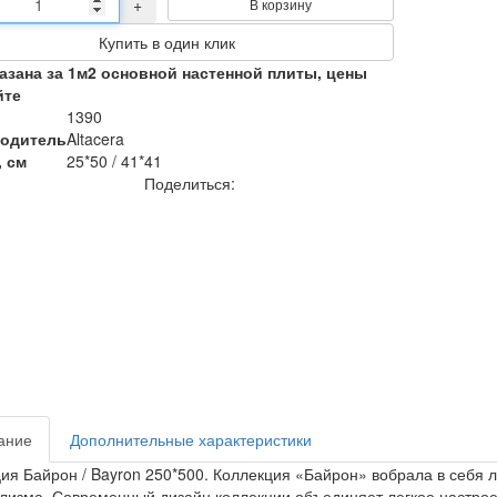
+
В корзину
Купить в один клик
казана за 1м2 основной настенной плиты, цены
йте
1390
одитель
Altacera
, см
25*50 / 41*41
Поделиться:
ание
Дополнительные характеристики
ия Байрон / Bayron 250*500. Коллекция «Байрон» вобрала в себя л
изма. Современный дизайн коллекции объединяет легкое настроен