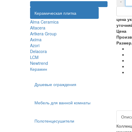
-
Керамическая плитка
цена у
Alma Ceramica
уточня
Altacera
Цена
Artkera Group
Произв
Axima
Размер
Azori
Delacora
LCM
Newtrend
Керамин
Душевые ограждения
Мебель для ванной комнаты
Опис
Полотенцесушители
Коллекц
минимал