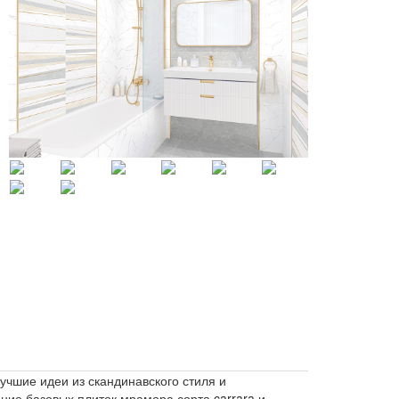
учшие идеи из скандинавского стиля и
ие базовых плиток мрамора сорта carrara и