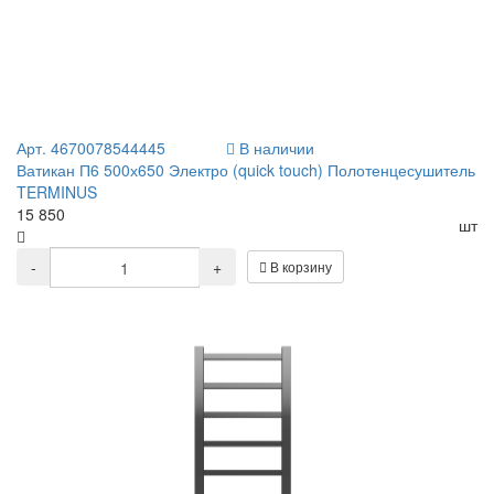
Арт. 4670078544445
В наличии
Ватикан П6 500х650 Электро (quick touch) Полотенцесушитель
TERMINUS
15 850
шт
-
+
В корзину