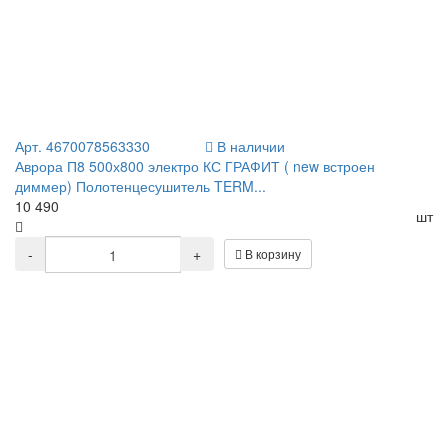
Арт. 4670078563330
В наличии
Аврора П8 500х800 электро КС ГРАФИТ ( new встроен
диммер) Полотенцесушитель TERM...
10 490
шт
-
+
В корзину