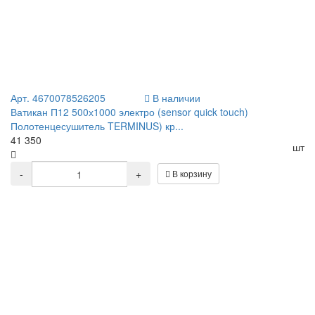
Арт. 4670078526205
В наличии
Ватикан П12 500х1000 электро (sensor quick touch)
Полотенцесушитель TERMINUS) кр...
41 350
шт
-
+
В корзину