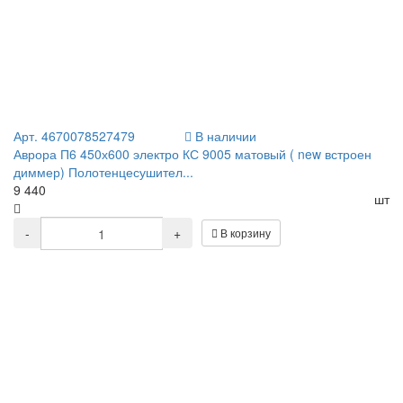
Арт. 4670078527479
В наличии
Аврора П6 450х600 электро КС 9005 матовый ( new встроен
диммер) Полотенцесушител...
9 440
шт
-
+
В корзину