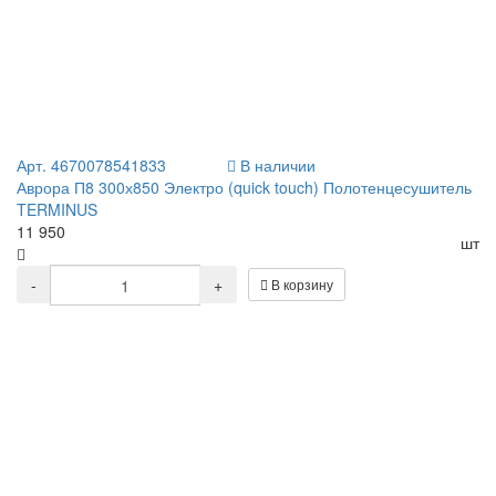
Арт. 4670078541833
В наличии
Аврора П8 300х850 Электро (quick touch) Полотенцесушитель
TERMINUS
11 950
шт
-
+
В корзину