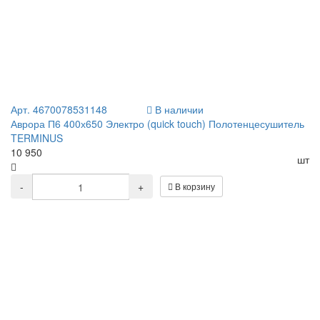
Арт. 4670078531148
В наличии
Аврора П6 400х650 Электро (quick touch) Полотенцесушитель
TERMINUS
10 950
шт
-
+
В корзину