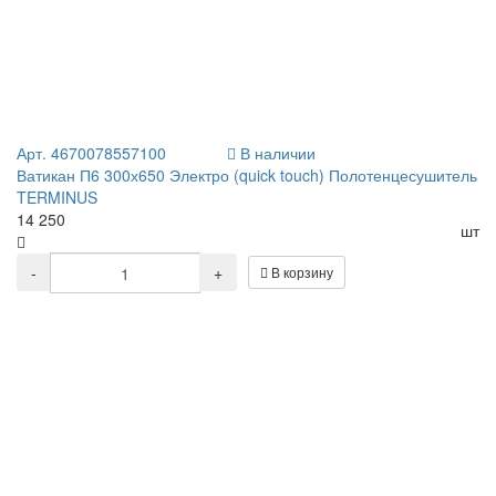
Арт. 4670078557100
В наличии
Ватикан П6 300х650 Электро (quick touch) Полотенцесушитель
TERMINUS
14 250
шт
-
+
В корзину