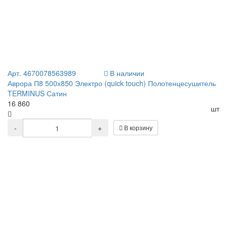
Арт. 4670078563989
В наличии
Аврора П8 500х850 Электро (quick touch) Полотенцесушитель
TERMINUS Сатин
16 860
шт
-
+
В корзину