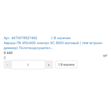
Арт. 4670078527462
В наличии
Аврора П6 450х600 электро КС 9003 матовый ( new встроен
диммер) Полотенцесушител...
9 440
шт
-
+
В корзину