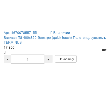
Арт. 4670078557155
В наличии
Ватикан П8 400х850 Электро (quick touch) Полотенцесушитель
TERMINUS
17 950
шт
-
+
В корзину