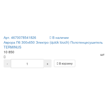
Арт. 4670078541826
В наличии
Аврора П6 300х650 Электро (quick touch) Полотенцесушитель
TERMINUS
10 850
шт
-
+
В корзину