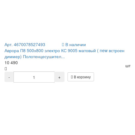
Арт. 4670078527493
В наличии
Аврора П8 500х800 электро КС 9005 матовый ( new встроен
диммер) Полотенцесушител...
10 490
шт
-
+
В корзину