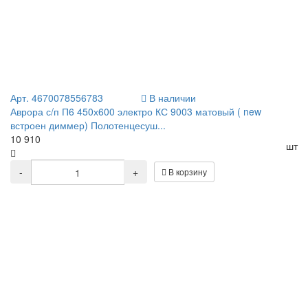
Арт. 4670078556783
В наличии
Аврора с/п П6 450х600 электро КС 9003 матовый ( new
встроен диммер) Полотенцесуш...
10 910
шт
-
+
В корзину