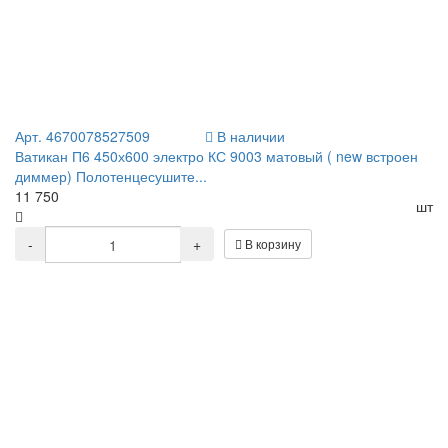
Арт. 4670078527509
В наличии
Ватикан П6 450х600 электро КС 9003 матовый ( new встроен
диммер) Полотенцесушите...
11 750
шт
-
+
В корзину