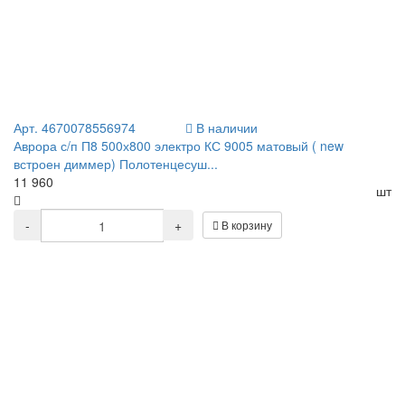
Арт. 4670078556974
В наличии
Аврора с/п П8 500х800 электро КС 9005 матовый ( new
встроен диммер) Полотенцесуш...
11 960
шт
-
+
В корзину