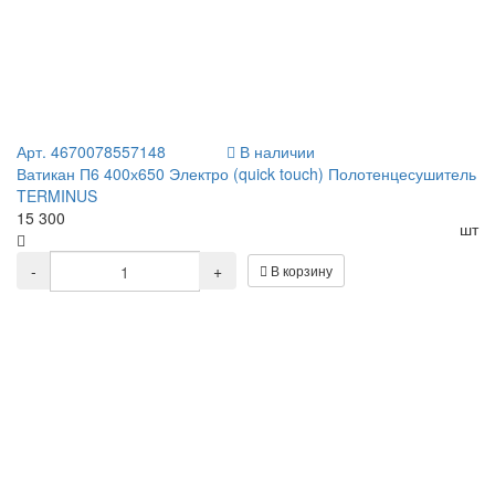
Арт. 4670078557148
В наличии
Ватикан П6 400х650 Электро (quick touch) Полотенцесушитель
TERMINUS
15 300
шт
-
+
В корзину