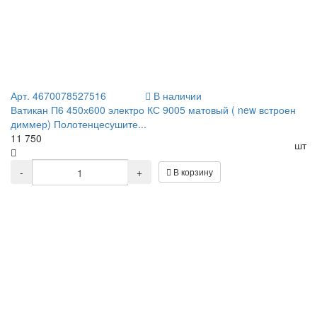
Арт. 4670078527516
В наличии
Ватикан П6 450х600 электро КС 9005 матовый ( new встроен
диммер) Полотенцесушите...
11 750
шт
-
+
В корзину