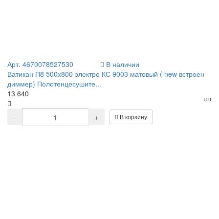
Арт. 4670078527530
В наличии
Ватикан П8 500х800 электро КС 9003 матовый ( new встроен
диммер) Полотенцесушите...
13 640
шт
-
+
В корзину