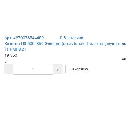
Арт. 4670078544452
В наличии
Ватикан П8 500х850 Электро (quick touch) Полотенцесушитель
TERMINUS
19 350
шт
-
+
В корзину