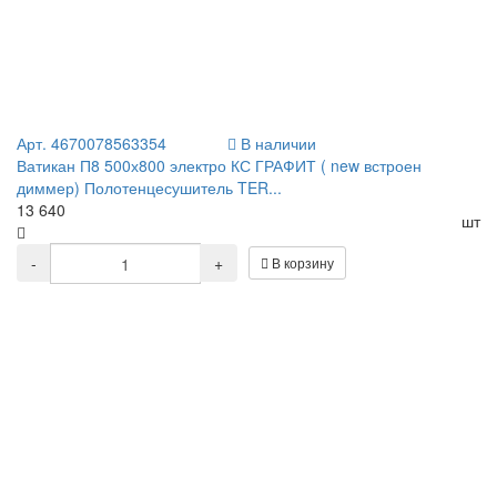
Арт. 4670078563354
В наличии
Ватикан П8 500х800 электро КС ГРАФИТ ( new встроен
диммер) Полотенцесушитель TER...
13 640
шт
-
+
В корзину