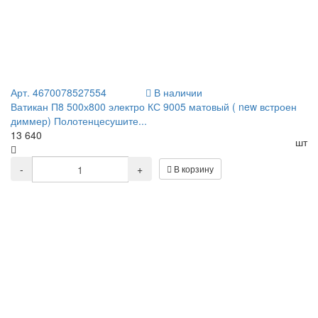
Арт. 4670078527554
В наличии
Ватикан П8 500х800 электро КС 9005 матовый ( new встроен
диммер) Полотенцесушите...
13 640
шт
-
+
В корзину