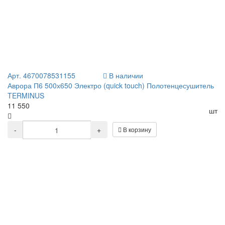
Арт. 4670078531155
В наличии
Аврора П6 500х650 Электро (quick touch) Полотенцесушитель
TERMINUS
11 550
шт
-
+
В корзину