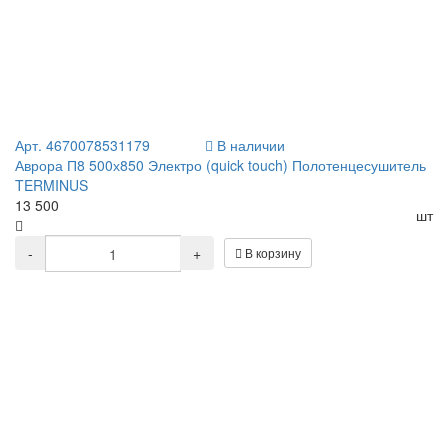
Арт. 4670078531179
В наличии
Аврора П8 500х850 Электро (quick touch) Полотенцесушитель
TERMINUS
13 500
шт
-
+
В корзину