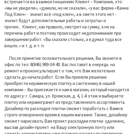
встречается во взаимоотношениях Клиент – Компания, это:
«мы не увидели», «думали, но не сказали», «у вас фирма «Ванна
Под Ключ» - значит всё «под ключ», а в смете этого нет -
значит будут дополнительные работы и затраты» и
прочее.. Клиент, как правило, смотрит на сумму, а не на
перечень работ и поэтому происходит недопонимание при
завершении работ. «Вы сказали столько, а я думал туда все
вошло..» и т. д. и т. п.
После принятие положительного решения, Вы звоните в
офис по тел. 8(846) 989-04-40. Вас поставят в очередь на
ремонт и проконсультируют о том, что Вам желательно
сделать до начала работ. Если Вы приняли решение
приобрести керамическую плитку и сантехнику в нашей
компании – Вы приезжаете к нам в магазин, который находится
по адресу: г. Самара, ул. Кромская, д. 4, 1-й этаж и выбираете
плитку или керамогранит из представленного ассортимента.
Дизайнер по раскладке плитки сможет поработать с Вами в
строго оговоренное время в нашем магазине. Также, дизайнер
сможет нарисовать Вам проект раскладки плитки удаленно,
выслав дизайн-проект на Вашу электронную почту или
сделать корректировку уже готового расчета по переписке.