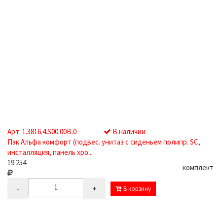
Арт. 1.3816.4.S00.00B.0
В наличии
Пэк Альфа комфорт (подвес. унитаз с сиденьем полипр. SC,
инсталляция, панель хро...
19 254
комплект
-
+
В корзину