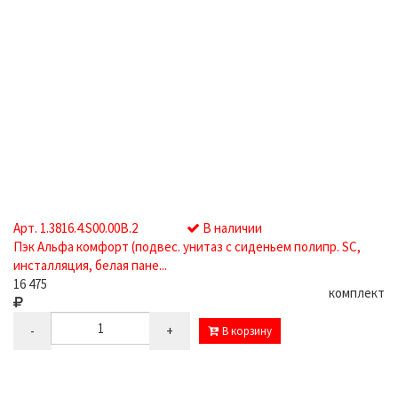
Арт. 1.3816.4.S00.00B.2
В наличии
Пэк Альфа комфорт (подвес. унитаз с сиденьем полипр. SC,
инсталляция, белая пане...
16 475
комплект
-
+
В корзину