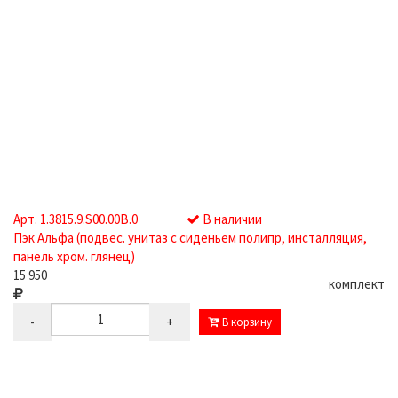
Арт. 1.3815.9.S00.00B.0
В наличии
Пэк Альфа (подвес. унитаз с сиденьем полипр, инсталляция,
панель хром. глянец)
15 950
комплект
-
+
В корзину