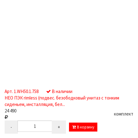
Арт. 1.WH50.1.758
В наличии
НЕО ПЭК rimless (подвес. безободковый унитаз с тонким
сиденьем, инсталляция, бел...
24 490
комплект
-
+
В корзину