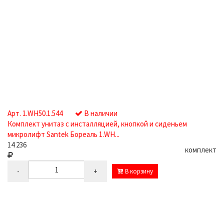
Арт. 1.WH50.1.544
В наличии
Комплект унитаз с инсталляцией, кнопкой и сиденьем
микролифт Santek Бореаль 1.WH...
14 236
комплект
-
+
В корзину