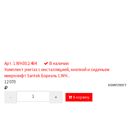
Арт. 1.WH30.2.464
В наличии
Комплект унитаз с инсталляцией, кнопкой и сиденьем
микролифт Santek Бореаль 1.WH...
12 070
комплект
-
+
В корзину