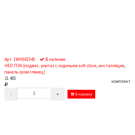
Арт. 1WH501543
В наличии
НЕО ПЭК (подвес. унитаз с сиденьем soft close, инсталляция,
панель хром глянец)
21 405
комплект
-
+
В корзину