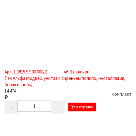
Арт. 1.3815.9.S00.00B.2
В наличии
Пэк Альфа (подвес. унитаз с сиденьем полипр, инсталляция,
белая панель)
14 474
комплект
-
+
В корзину