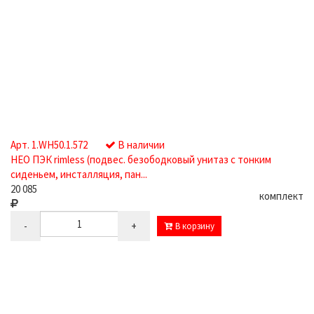
Арт. 1.WH50.1.572
В наличии
НЕО ПЭК rimless (подвес. безободковый унитаз с тонким
сиденьем, инсталляция, пан...
20 085
комплект
-
+
В корзину