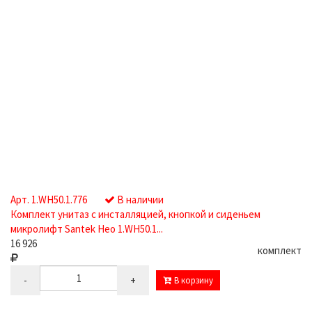
Арт. 1.WH50.1.776
В наличии
Комплект унитаз с инсталляцией, кнопкой и сиденьем
микролифт Santek Нео 1.WH50.1...
16 926
комплект
-
+
В корзину