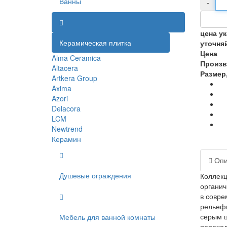
Ванны
-
цена у
Керамическая плитка
уточня
Цена
Alma Ceramica
Произв
Altacera
Размер
Artkera Group
Axima
Azori
Delacora
LCM
Newtrend
Керамин
Опи
Душевые ограждения
Коллекц
органич
в совре
рельефн
серым ц
Мебель для ванной комнаты
перехо