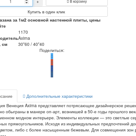
+
В корзину
Купить в один клик
казана за 1м2 основной настенной плиты, цены
йте
1170
одитель
Axima
, см
30*60 / 40*40
Поделиться:
сание
Дополнительные характеристики
ия Венеция Axima представляет потрясающее дизайнерское реше
но обыграны в манере оп-арт, возникшей в 50-е годы прошлого ве
менном модном интерьере. Элементы коллекции — это светлые се
ых прямоугольников. Исходя из индивидуальных предпочтений до
ветом, либо с более насыщенным бежевым. Для совмещения зон ра
дом.